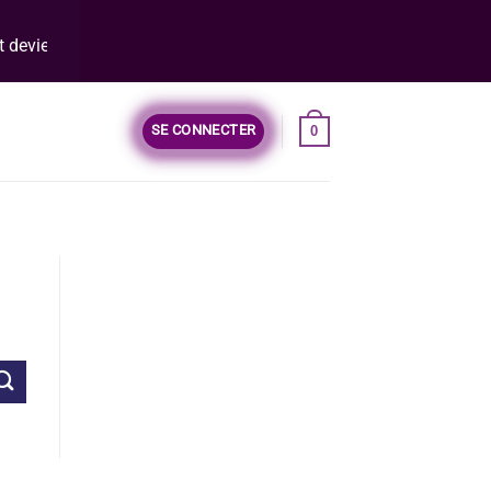
 deviens
entrepreneur web
!
SE CONNECTER
0