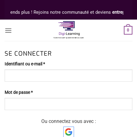
Passer
au
N'attends plus ! Rejoins notre communauté et deviens
entrepreneur
contenu
0
SE CONNECTER
Obligatoire
Identifiant ou e-mail
*
Obligatoire
Mot de passe
*
Ou connectez vous avec :