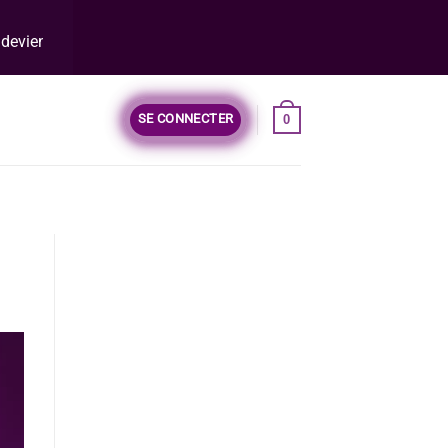
iens
entrepreneur web
!
SE CONNECTER
0