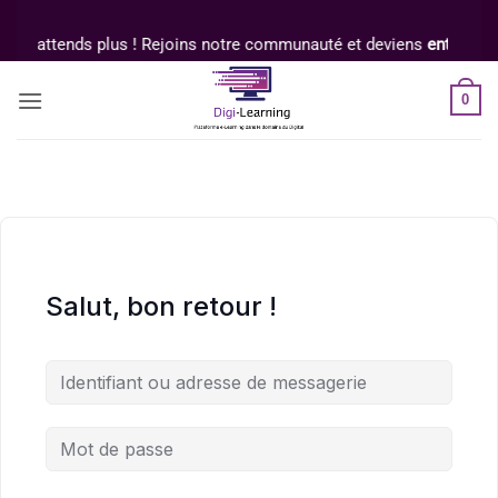
Passer
au
N'attends plus ! Rejoins notre communauté et deviens
entreprene
contenu
0
Salut, bon retour !