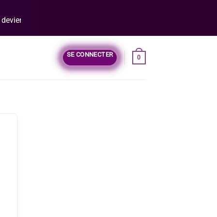
eviens
entrepreneur web
!
SE CONNECTER
0