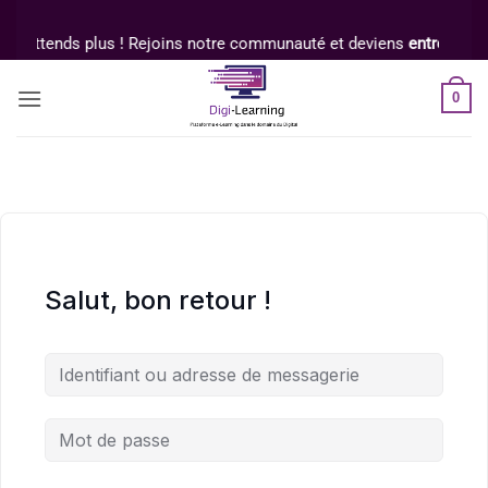
Passer
au
N'attends plus ! Rejoins notre communauté et deviens
entrepreneu
contenu
0
Salut, bon retour !